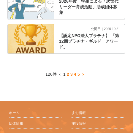
2026年度 学生による「次世代
リーダー育成活動」助成団体募
集
公開日｜2025.10.21
【認定NPO法人プラチナ】 「第
12回プラチナ・ギルド アワー
ド」
126件 ＜ 1
2
3
4
5
＞
ホーム
まち情報
団体情報
施設情報