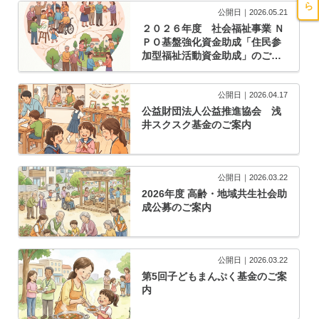
公開日｜2026.05.21
２０２６年度 社会福祉事業 Ｎ
ＰＯ基盤強化資金助成「住民参
加型福祉活動資金助成」のご案
内
公開日｜2026.04.17
公益財団法人公益推進協会 浅
井スクスク基金のご案内
公開日｜2026.03.22
2026年度 高齢・地域共生社会助
成公募のご案内
公開日｜2026.03.22
第5回子どもまんぷく基金のご案
内