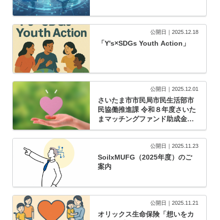
公開日｜2025.12.18
「Y's×SDGs Youth Action」
公開日｜2025.12.01
さいたま市市民局市民生活部市
民協働推進課 令和８年度さいた
まマッチングファンド助成金一
般助成事業
公開日｜2025.11.23
SoilxMUFG（2025年度）のご
案内
公開日｜2025.11.21
オリックス生命保険「想いをカ