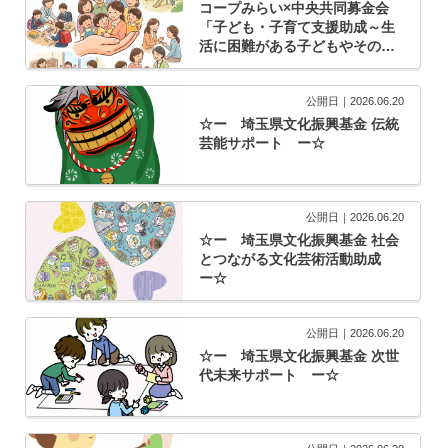
コープみらい×中央共同募金会
「子ども・子育て支援助成～生
活に困難がある子どもやその家
族への支援活動を応援！～」第5
回助成 のご案内
公開日｜2026.06.20
☆ー 埼玉県文化振興基金 伝統
芸能サポート ー☆
公開日｜2026.06.20
☆ー 埼玉県文化振興基金 社会
とつながる文化芸術活動助成
ー☆
公開日｜2026.06.20
☆ー 埼玉県文化振興基金 次世
代未来サポート ー☆