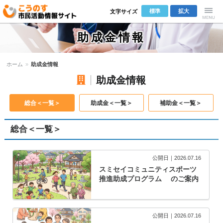
標準
拡大
文字サイズ
こうのす市
Menu
助成金情報
民活動情報サ
ホーム
»
助成金情報
イト
助成金情報
総合＜一覧＞
助成金＜一覧＞
補助金＜一覧＞
総合＜一覧＞
公開日｜2026.07.16
スミセイコミュニティスポーツ
推進助成プログラム のご案内
公開日｜2026.07.16