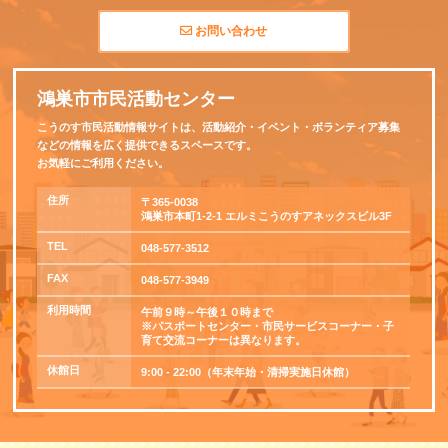
お問い合わせ
鴻巣市市民活動センター
こうのす市民活動情報サイトは、活動紹介・イベント・ボランティア募集
などの情報を広く提供できるスペースです。
お気軽にご利用ください。
住所
〒365-0038
鴻巣市本町1-2-1 エルミこうのすアネックスビル3F
TEL
048-577-3512
FAX
048-577-3949
利用時間
午前９時～午後１０時まで
※パスポートセンター・市民サービスコーナー・子
育て交流コーナーは異なります。
休館日
9:00 - 22:00（年末年始・清掃実施日休館）