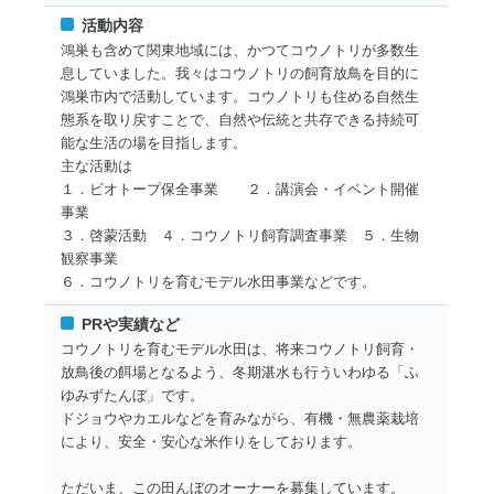
活動内容
鴻巣も含めて関東地域には、かつてコウノトリが多数生
息していました。我々はコウノトリの飼育放鳥を目的に
鴻巣市内で活動しています。コウノトリも住める自然生
態系を取り戻すことで、自然や伝統と共存できる持続可
能な生活の場を目指します。
主な活動は
１．ビオトープ保全事業 ２．講演会・イベント開催
事業
３．啓蒙活動 ４．コウノトリ飼育調査事業 ５．生物
観察事業
６．コウノトリを育むモデル水田事業などです。
PRや実績など
コウノトリを育むモデル水田は、将来コウノトリ飼育・
放鳥後の餌場となるよう、冬期湛水も行ういわゆる「ふ
ゆみずたんぼ」です。
ドジョウやカエルなどを育みながら、有機・無農薬栽培
により、安全・安心な米作りをしております。
ただいま、この田んぼのオーナーを募集しています。