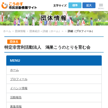
標準
拡大
文字サイズ
こうのす市
Menu
団体情報
民活動情報サ
ホーム
»
団体情報
»
団体紹介＜詳細（ホーム）＞
»
詳細（プロフィール）
イト
団体名
特定非営利活動法人 鴻巣こうのとりを育む会
MENU
ホーム
プロフィール
イベント情報
活動報告
募集情報