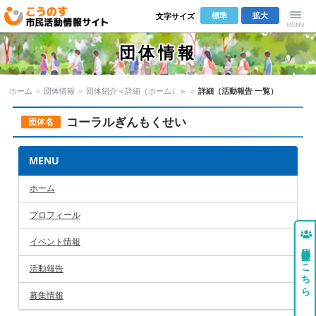
標準
拡大
文字サイズ
こうのす市
Menu
団体情報
民活動情報サ
ホーム
»
団体情報
»
団体紹介＜詳細（ホーム）＞
»
詳細（活動報告 一覧）
イト
コーラルぎんもくせい
団体名
MENU
ホーム
プロフィール
イベント情報
団体登録はこちら
活動報告
募集情報