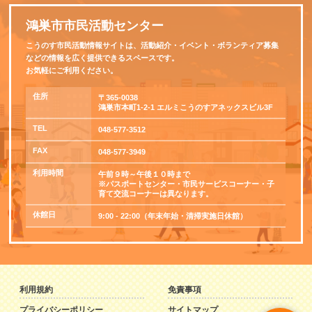
鴻巣市市民活動センター
こうのす市民活動情報サイトは、活動紹介・イベント・ボランティア募集
などの情報を広く提供できるスペースです。
お気軽にご利用ください。
住所
〒365-0038
鴻巣市本町1-2-1 エルミこうのすアネックスビル3F
TEL
048-577-3512
FAX
048-577-3949
利用時間
午前９時～午後１０時まで
※パスポートセンター・市民サービスコーナー・子
育て交流コーナーは異なります。
休館日
9:00 - 22:00（年末年始・清掃実施日休館）
利用規約
免責事項
プライバシーポリシー
サイトマップ