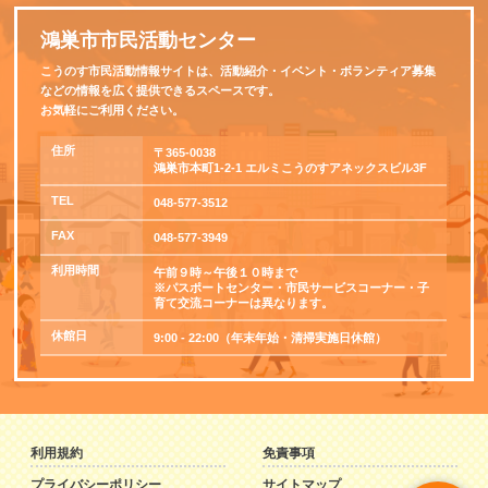
鴻巣市市民活動センター
こうのす市民活動情報サイトは、活動紹介・イベント・ボランティア募集
などの情報を広く提供できるスペースです。
お気軽にご利用ください。
住所
〒365-0038
鴻巣市本町1-2-1 エルミこうのすアネックスビル3F
TEL
048-577-3512
FAX
048-577-3949
利用時間
午前９時～午後１０時まで
※パスポートセンター・市民サービスコーナー・子
育て交流コーナーは異なります。
休館日
9:00 - 22:00（年末年始・清掃実施日休館）
利用規約
免責事項
プライバシーポリシー
サイトマップ