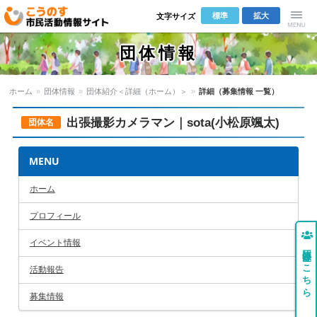
標準
拡大
文字サイズ
こうのす市
Menu
団体情報
民活動情報サ
ホーム
»
団体情報
»
団体紹介＜詳細（ホーム）＞
»
詳細（募集情報 一覧）
イト
出張撮影カメラマン｜sota(小松原颯太)
団体名
MENU
ホーム
プロフィール
イベント情報
団体登録はこちら
活動報告
募集情報