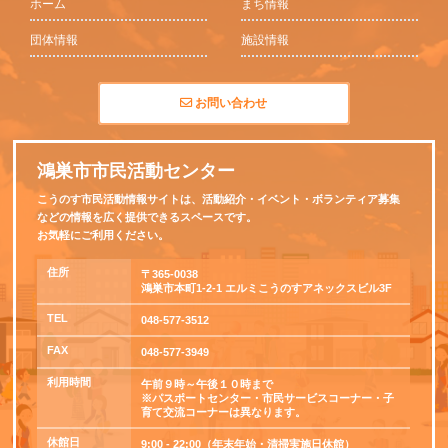
ホーム
まち情報
団体情報
施設情報
お問い合わせ
鴻巣市市民活動センター
こうのす市民活動情報サイトは、活動紹介・イベント・ボランティア募集
などの情報を広く提供できるスペースです。
お気軽にご利用ください。
住所
〒365-0038
鴻巣市本町1-2-1 エルミこうのすアネックスビル3F
TEL
048-577-3512
FAX
048-577-3949
利用時間
午前９時～午後１０時まで
※パスポートセンター・市民サービスコーナー・子
育て交流コーナーは異なります。
休館日
9:00 - 22:00（年末年始・清掃実施日休館）