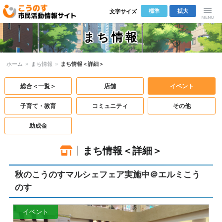
標準
拡大
文字サイズ
こうのす市
Menu
まち情報
民活動情報サ
ホーム
»
まち情報
»
まち情報＜詳細＞
イト
総合＜一覧＞
店舗
イベント
子育て・教育
コミュニティ
その他
助成金
まち情報＜詳細＞
秋のこうのすマルシェフェア実施中＠エルミこう
のす
イベント