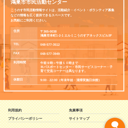
鴻巣市市民活動センター
こうのす市民活動情報サイトは、活動紹介・イベント・ボランティア募集
などの情報を広く提供できるスペースです。
お気軽にご利用ください。
住所
〒365-0038
鴻巣市本町1-2-1 エルミこうのすアネックスビル3F
TEL
048-577-3512
FAX
048-577-3949
利用時間
午前９時～午後１０時まで
※パスポートセンター・市民サービスコーナー・子
育て交流コーナーは異なります。
休館日
9:00 - 22:00（年末年始・清掃実施日休館）
利用規約
免責事項
プライバシーポリシー
サイトマップ