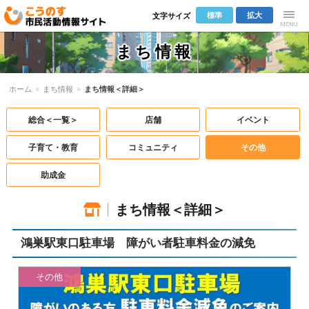
標準
拡大
文字サイズ
こうのす市
Menu
まち情報
民活動情報サ
ホーム
»
まち情報
»
まち情報＜詳細＞
イト
総合＜一覧＞
店舗
イベント
子育て・教育
コミュニティ
その他
助成金
まち情報＜詳細＞
鴻巣駅東口駐車場 障がい者駐車料金の減免
その他