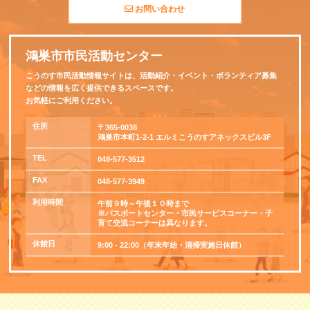
お問い合わせ
鴻巣市市民活動センター
こうのす市民活動情報サイトは、活動紹介・イベント・ボランティア募集
などの情報を広く提供できるスペースです。
お気軽にご利用ください。
住所
〒365-0038
鴻巣市本町1-2-1 エルミこうのすアネックスビル3F
TEL
048-577-3512
FAX
048-577-3949
利用時間
午前９時～午後１０時まで
※パスポートセンター・市民サービスコーナー・子
育て交流コーナーは異なります。
休館日
9:00 - 22:00（年末年始・清掃実施日休館）