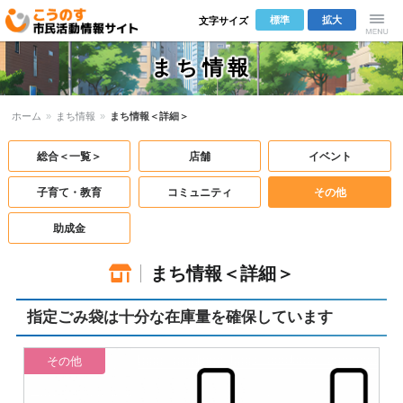
標準
拡大
文字サイズ
こうのす市
Menu
まち情報
民活動情報サ
ホーム
»
まち情報
»
まち情報＜詳細＞
イト
総合＜一覧＞
店舗
イベント
子育て・教育
コミュニティ
その他
助成金
まち情報＜詳細＞
指定ごみ袋は十分な在庫量を確保しています
その他