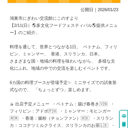
公開日｜2026/01/23
鴻巣市にぎわい交流館にこのすより
【2/11(日）🌎多文化フードフェスティバル🌎提供メニュ
ー】のご紹介。
料理を通して、世界とつながる1日。 ベトナム、フィリ
ピン、ミャンマー、 香港、スリランカ、日本。
さまざまな国・地域の料理を味わいながら、 多様な文
化にふれ、地域の中での交流を楽しむイベントです。
6カ国の料理ブースが登場予定✨ ミニサイズでの試食形
式なので、 「ちょっとずつ」楽しめます。
🍙 出店予定メニュー ・ベトナム：揚げ春巻き🇻🇳 ・
フィリピン：アドボ🇵🇭 ・ミャンマー：モヒンガー
🇲🇲 ・香港：腸粉（チョンファン）🇭🇰 ・スリラン
カ：ココナツミルクライス、スリランカのお茶🇱🇰 ・