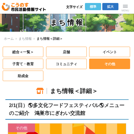
標準
拡大
文字サイズ
こうのす市
Menu
まち情報
民活動情報サ
ホーム
»
まち情報
»
まち情報＜詳細＞
イト
総合＜一覧＞
店舗
イベント
子育て・教育
コミュニティ
その他
助成金
まち情報＜詳細＞
2/1(日）🌎多文化フードフェスティバル🌎メニュー
のご紹介 鴻巣市にぎわい交流館
その他