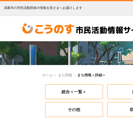
鴻巣市の市民活動団体の情報を皆さまへお届けします
こうのす市民活動情報サイト
ホーム
»
まち情報
»
まち情報＜詳細＞
総合＜一覧＞
その他