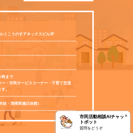
 エルミこうのすアネックスビル3F
０時まで
ター・市民サービスコーナー・子育て交流
ます。
0（年末年始・清掃実施日休館）
×
市民活動相談AIチャッ
トボット
質問をどうぞ