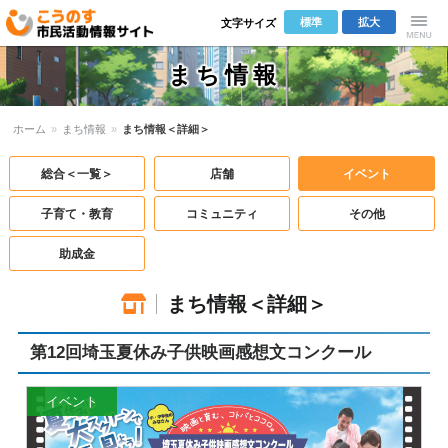
標準
拡大
文字サイズ
こうのす市
Menu
まち情報
民活動情報サ
ホーム
»
まち情報
»
まち情報＜詳細＞
イト
総合＜一覧＞
店舗
イベント
子育て・教育
コミュニティ
その他
助成金
まち情報＜詳細＞
第12回埼玉夏休み子供映画感想文コンクール
イベント