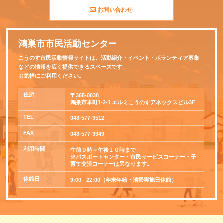
お問い合わせ
鴻巣市市民活動センター
こうのす市民活動情報サイトは、活動紹介・イベント・ボランティア募集
などの情報を広く提供できるスペースです。
お気軽にご利用ください。
住所
〒365-0038
鴻巣市本町1-2-1 エルミこうのすアネックスビル3F
TEL
048-577-3512
FAX
048-577-3949
利用時間
午前９時～午後１０時まで
※パスポートセンター・市民サービスコーナー・子
育て交流コーナーは異なります。
休館日
9:00 - 22:00（年末年始・清掃実施日休館）