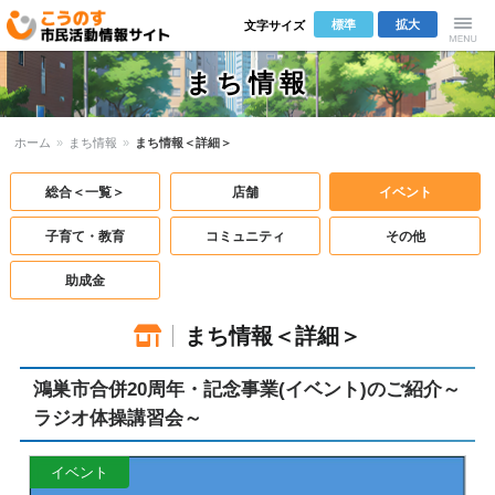
標準
拡大
文字サイズ
こうのす市
Menu
まち情報
民活動情報サ
ホーム
»
まち情報
»
まち情報＜詳細＞
イト
総合＜一覧＞
店舗
イベント
子育て・教育
コミュニティ
その他
助成金
まち情報＜詳細＞
鴻巣市合併20周年・記念事業(イベント)のご紹介～
ラジオ体操講習会～
イベント