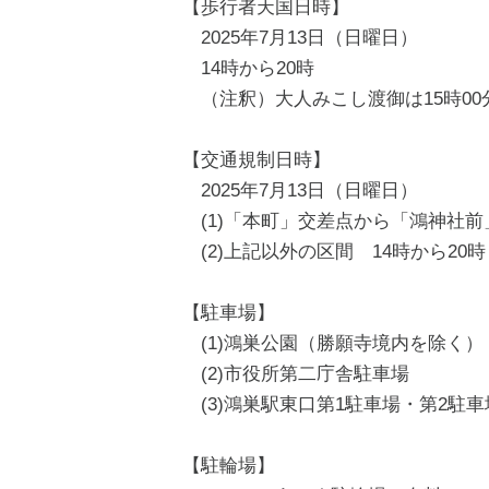
【歩行者天国日時】
2025年7月13日（日曜日）
14時から20時
（注釈）大人みこし渡御は15時00
【交通規制日時】
​ 2025年7月13日（日曜日）
(1)「本町」交差点から「鴻神社前
(2)上記以外の区間 14時から20
【駐車場】
(1)鴻巣公園（勝願寺境内を除く）
(2)市役所第二庁舎駐車場
(3)鴻巣駅東口第1駐車場・第2駐
【駐輪場】