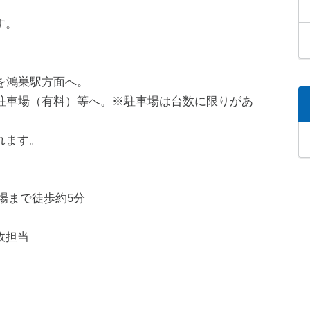
す。
を鴻巣駅方面へ。
駐車場（有料）等へ。※駐車場は台数に限りがあ
れます。
場まで徒歩約5分
政担当
）