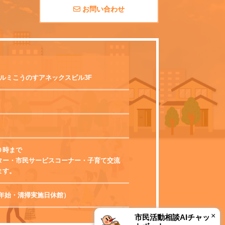
お問い合わせ
 エルミこうのすアネックスビル3F
０時まで
ター・市民サービスコーナー・子育て交流
ます。
0（年末年始・清掃実施日休館）
×
市民活動相談AIチャッ