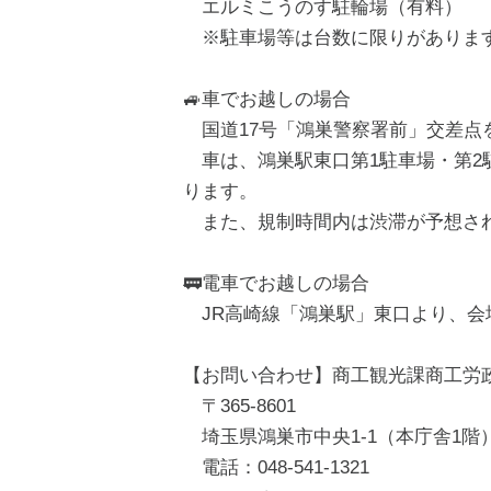
エルミこうのす駐輪場（有料）
※駐車場等は台数に限りがありま
🚙車でお越しの場合
国道17号「鴻巣警察署前」交差点
車は、鴻巣駅東口第1駐車場・第2
ります。
また、規制時間内は渋滞が予想さ
🚃電車でお越しの場合
JR高崎線「鴻巣駅」東口より、会
【お問い合わせ】商工観光課商工労
〒365-8601
埼玉県鴻巣市中央1-1（本庁舎1階
電話：048-541-1321