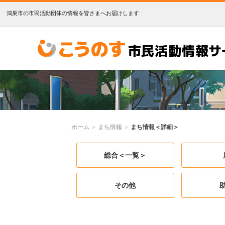
鴻巣市の市民活動団体の情報を皆さまへお届けします
こうのす市民活動情報サイト
ホーム
»
まち情報
»
まち情報＜詳細＞
総合＜一覧＞
その他