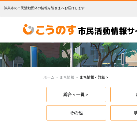
鴻巣市の市民活動団体の情報を皆さまへお届けします
こうのす市民活動情報サイト
ホーム
»
まち情報
»
まち情報＜詳細＞
総合＜一覧＞
その他