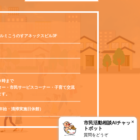
 エルミこうのすアネックスビル3F
０時まで
ター・市民サービスコーナー・子育て交流
ます。
0（年末年始・清掃実施日休館）
×
市民活動相談AIチャッ
トボット
質問をどうぞ