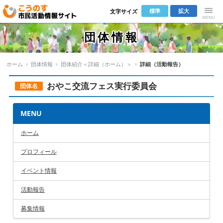
標準
拡大
文字サイズ
こうのす市
Menu
団体情報
民活動情報サ
ホーム
»
団体情報
»
団体紹介＜詳細（ホーム）＞
»
詳細（活動報告）
イト
おやこ交流フェス実行委員会
団体名
MENU
ホーム
プロフィール
イベント情報
活動報告
募集情報