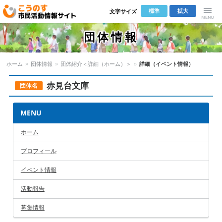
標準
拡大
文字サイズ
こうのす市
Menu
団体情報
民活動情報サ
ホーム
»
団体情報
»
団体紹介＜詳細（ホーム）＞
»
詳細（イベント情報）
イト
赤見台文庫
団体名
MENU
ホーム
プロフィール
イベント情報
活動報告
募集情報