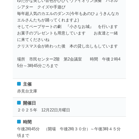
ゆたかな美しい音色がひびくヴァイオリン演奏 パネル
シアター クイズや手遊び
毎年超人気のカエルのダンス(今年もあのひょうきんなカ
エルさんたちが踊ってくれますよ)
そしてペープサートの劇 『小さなお城』 を行います
お菓子のプレゼントも用意しています お友達と一緒
に来てくださいね
クリスマス会が終わった後 本の貸し出しもしています
場所 市民センター2階 第2会議室 時間 午後２時4
5分～3時45分ごろまで
主催
赤見台文庫
開催日
２０２５年 12月22日月曜日
時間
午後2時45分 （開場 午後2時３０分）～午後3時４５分
頃まで