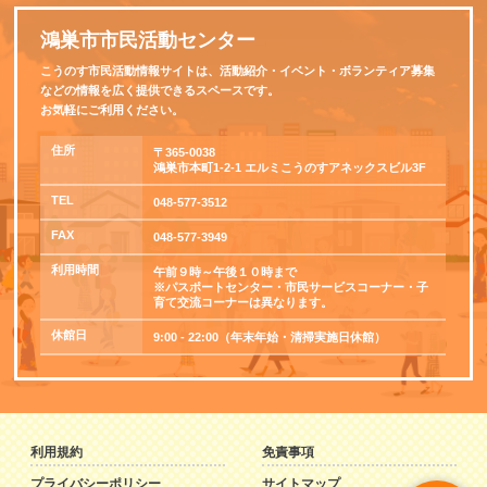
鴻巣市市民活動センター
こうのす市民活動情報サイトは、活動紹介・イベント・ボランティア募集
などの情報を広く提供できるスペースです。
お気軽にご利用ください。
住所
〒365-0038
鴻巣市本町1-2-1 エルミこうのすアネックスビル3F
TEL
048-577-3512
FAX
048-577-3949
利用時間
午前９時～午後１０時まで
※パスポートセンター・市民サービスコーナー・子
育て交流コーナーは異なります。
休館日
9:00 - 22:00（年末年始・清掃実施日休館）
利用規約
免責事項
プライバシーポリシー
サイトマップ