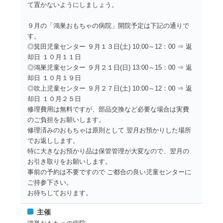
て置かないようにしましょう。
９月の「鴻巣おもちゃの病院」開院予定は下記の通りで
す。
◎箕田児童センター ９⽉１３⽇(⼟) 10:00～12：00 ⇒ 返
却⽇ １０⽉１１⽇
◎鴻巣児童センター ９月２１日(日) 13:00～15：00 ⇒ 返
却⽇ １０⽉１９⽇
◎吹上児童センター ９⽉２７⽇(⼟) 10:00～12：00 ⇒ 返
却⽇ １０⽉２５⽇
修理費用は無料ですが、部品交換など必要な場合は実費
のご負担をお願いします。
修理済みのおもちゃは原則として 翌月お預かりした場所
でお返しします。
特に大きなお預かり品は保管管理が大変なので、翌月の
お引き取りをお願いします。
事前の予約は不要ですので ご都合の良い児童センターに
ご持参下さい。
お待ちしております。
主催