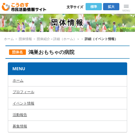
標準
拡大
文字サイズ
こうのす市
Menu
団体情報
民活動情報サ
ホーム
»
団体情報
»
団体紹介＜詳細（ホーム）＞
»
詳細（イベント情報）
イト
鴻巣おもちゃの病院
団体名
MENU
ホーム
プロフィール
イベント情報
活動報告
募集情報