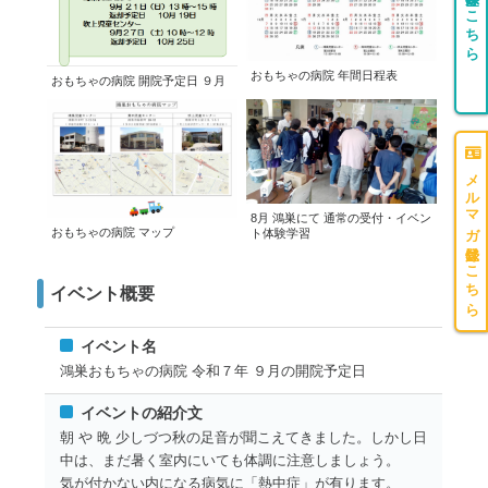
団体登録はこちら
おもちゃの病院 年間日程表
おもちゃの病院 開院予定日 ９月
メルマガ登録はこちら
8月 鴻巣にて 通常の受付・イベン
おもちゃの病院 マップ
ト体験学習
イベント概要
イベント名
鴻巣おもちゃの病院 令和７年 ９月の開院予定日
イベントの紹介文
朝 や 晩 少しづつ秋の足音が聞こえてきました。しかし日
中は、まだ暑く室内にいても体調に注意しましょう。
気が付かない内になる病気に「熱中症」が有ります。