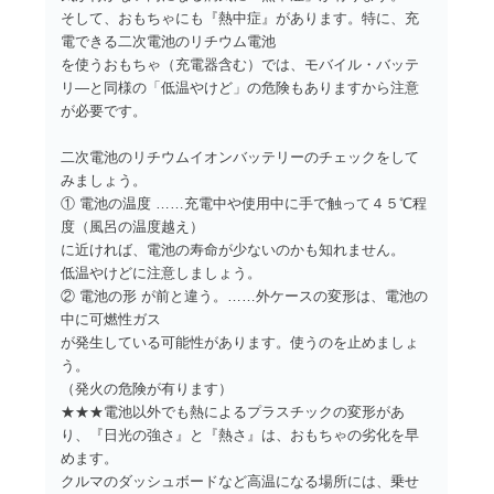
そして、おもちゃにも『熱中症』があります。特に、充
電できる二次電池のリチウム電池
を使うおもちゃ（充電器含む）では、モバイル・バッテ
リ―と同様の「低温やけど」の危険もありますから注意
が必要です。
二次電池のリチウムイオンバッテリーのチェックをして
みましょう。
① 電池の温度 ……充電中や使用中に手で触って４５℃程
度（風呂の温度越え）
に近ければ、電池の寿命が少ないのかも知れません。
低温やけどに注意しましょう。
② 電池の形 が前と違う。……外ケースの変形は、電池の
中に可燃性ガス
が発生している可能性があります。使うのを止めましょ
う。
（発火の危険が有ります）
★★★電池以外でも熱によるプラスチックの変形があ
り、『日光の強さ』と『熱さ』は、おもちゃの劣化を早
めます。
クルマのダッシュボードなど高温になる場所には、乗せ